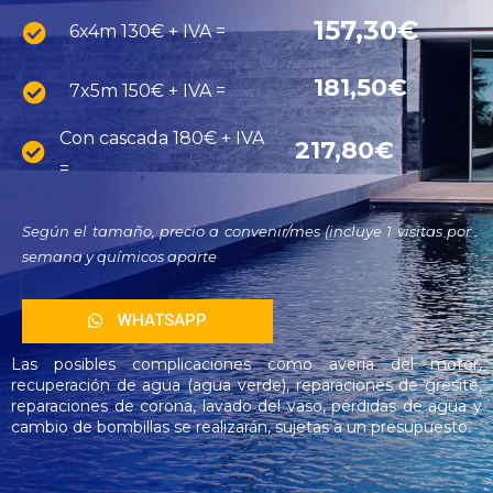
157,30€
6x4m 130€ + IVA =
181,50€
7x5m 150€ + IVA =
Con cascada 180€ + IVA
217,80€
=
Según el tamaño, precio a convenir/mes (incluye 1 visitas por
semana y químicos aparte
WHATSAPP
Las posibles complicaciones como avería del motor,
recuperación de agua (agua verde), reparaciones de gresite,
reparaciones de corona, lavado del vaso, pérdidas de agua y
cambio de bombillas se realizarán, sujetas a un presupuesto.