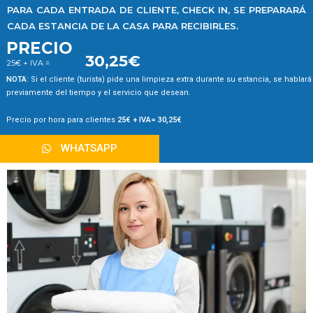
PARA CADA ENTRADA DE CLIENTE, CHECK IN, SE PREPARARÁ
CADA ESTANCIA DE LA CASA PARA RECIBIRLES.
PRECIO
30,25€
25€ + IVA =
NOTA
: Si el cliente (turista) pide una limpieza extra durante su estancia, se hablará
previamente del tiempo y el servicio que desean.
Precio por hora para clientes
25€ + IVA= 30,25€
WHATSAPP